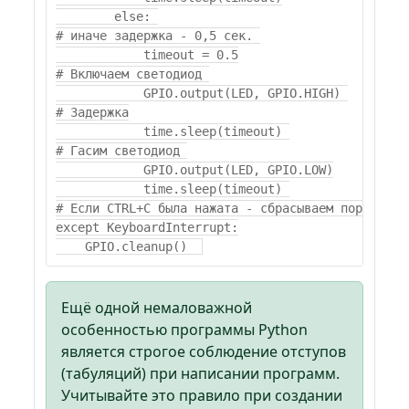
        else: 

# иначе задержка - 0,5 сек. 

            timeout = 0.5

# Включаем светодиод 

            GPIO.output(LED, GPIO.HIGH) 

# Задержка

            time.sleep(timeout) 

# Гасим светодиод 

            GPIO.output(LED, GPIO.LOW)

            time.sleep(timeout) 

# Если CTRL+C была нажата - сбрасываем порт и зав
except KeyboardInterrupt:

Ещё одной немаловажной
особенностью программы Python
является строгое соблюдение отступов
(табуляций) при написании программ.
Учитывайте это правило при создании