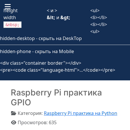
height
< и >
<ul>
width
&lt;
и
&gt;
<li></li>
<li></li>
&nbsp;
<ul>
hidden-desktop - скрыть на DeskTop
hidden-phone - скрыть на Mobile
<div class="container border"></div>
<pre><code class="language-html">...</code></pre>
Raspberry Pi практика
GPIO
Информация о материале
Категория:
Raspberry Pi практика на Python
Просмотров: 635