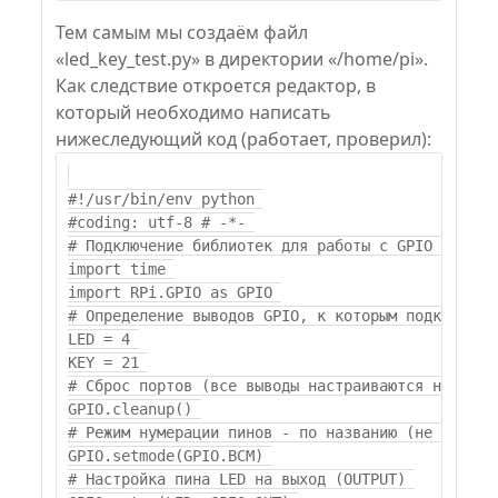
Тем самым мы создаём файл
«led_key_test.py» в директории «/home/pi».
Как следствие откроется редактор, в
который необходимо написать
нижеследующий код (работает, проверил):
#!/usr/bin/env python 

#coding: utf-8 # -*- 

# Подключение библиотек для работы с GPIO и орган
import time 

import RPi.GPIO as GPIO 

# Определение выводов GPIO, к которым подключены 
LED = 4 

KEY = 21 

# Сброс портов (все выводы настраиваются на вход 
GPIO.cleanup() 

# Режим нумерации пинов - по названию (не по поря
GPIO.setmode(GPIO.BCM) 

# Настройка пина LED на выход (OUTPUT) 
