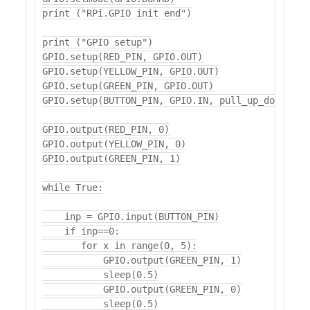
print ("RPi.GPIO init end")

print ("GPIO setup")

GPIO.setup(RED_PIN, GPIO.OUT)

GPIO.setup(YELLOW_PIN, GPIO.OUT)

GPIO.setup(GREEN_PIN, GPIO.OUT)

GPIO.setup(BUTTON_PIN, GPIO.IN, pull_up_down=GPIO
GPIO.output(RED_PIN, 0)

GPIO.output(YELLOW_PIN, 0)

GPIO.output(GREEN_PIN, 1)

while True:

    inp = GPIO.input(BUTTON_PIN)

    if inp==0:

       for x in range(0, 5):

           GPIO.output(GREEN_PIN, 1)

           sleep(0.5)

           GPIO.output(GREEN_PIN, 0)

           sleep(0.5)
