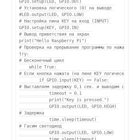
GPIO.setup(LED, GPIO.OUT) 

# Установка логического (0) на выводе 

#LED.output(LED, GPIO.LOW) 

# Настройка пина KEY на вход (INPUT) 

GPIO.setup(KEY, GPIO.IN) 

# Вывод приветствия на экран 

print("Hello Raspberry Pi") 

# Проверка на прерывание программы по нажатию (CT
try: 

# Бесконечный цикл

    while True: 

# Если кнопка нажата (на пине KEY логический 0) 

        if GPIO.input(KEY) == False: 

# Выставляем задержку 0,1 сек. и выводим сообщени
            timeout = 0.1

            print("Key is pressed.")

            GPIO.output(LED, GPIO.HIGH) 

# Задержка

            time.sleep(timeout) 

# Гасим светодиод 

            GPIO.output(LED, GPIO.LOW)

            time.sleep(timeout)
