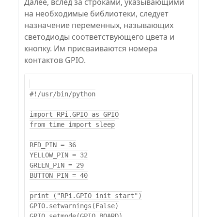
Далее, вслед за строками, указывающими
на необходимые библиотеки, следует
назначение переменных, называющих
светодиоды соответствующего цвета и
кнопку. Им присваиваются номера
контактов GPIO.
#!/usr/bin/python

import RPi.GPIO as GPIO

from time import sleep

RED_PIN = 36

YELLOW_PIN = 32

GREEN_PIN = 29

BUTTON_PIN = 40

print ("RPi.GPIO init start")

GPIO.setwarnings(False)

GPIO.setmode(GPIO.BOARD)
