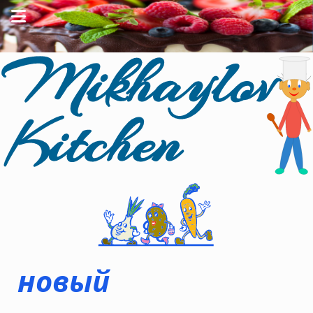
р
о
в
ы
й