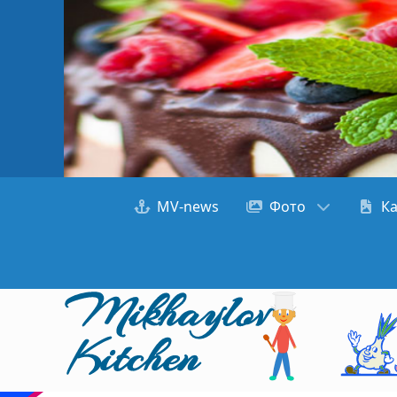
MV-news
Фото
К