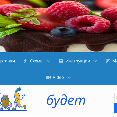
артинки
Схемы
Инструкции
М
Video
н
о
в
ы
й