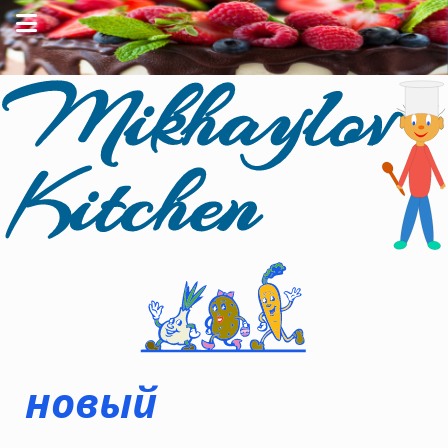
н
о
в
ы
й